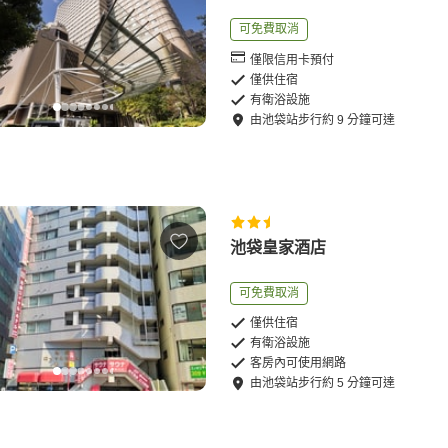
可免費取消
僅限信用卡預付
僅供住宿
有衛浴設施
由
池袋站
步行
約
9
分鐘可達
池袋皇家酒店
可免費取消
僅供住宿
有衛浴設施
客房內可使用網路
由
池袋站
步行
約
5
分鐘可達