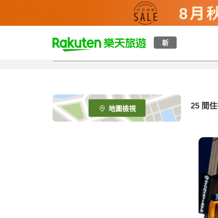
t
新
o
p
P
a
g
e
25
間住
地圖檢視
_
s
e
a
r
c
h