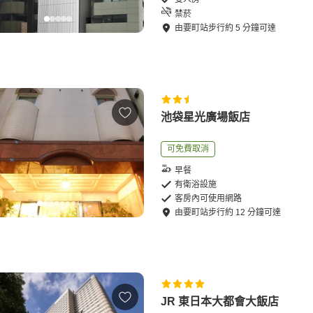
禁菸
由
要町站
步行
約
5
分鐘可達
池袋星光廣場飯店
可免費取消
早餐
有衛浴設施
客房內可使用網路
由
要町站
步行
約
12
分鐘可達
JR 東日本大都會大飯店