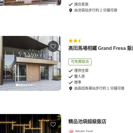
適合家族
由
池袋站
步行
約
2
分鐘可達
高田馬場相鐵 Grand Fresa 
可免費取消
僅供住宿
雙人房
標準
由
高田馬場站
步行
約
1
分鐘可達
精品池袋超級飯店