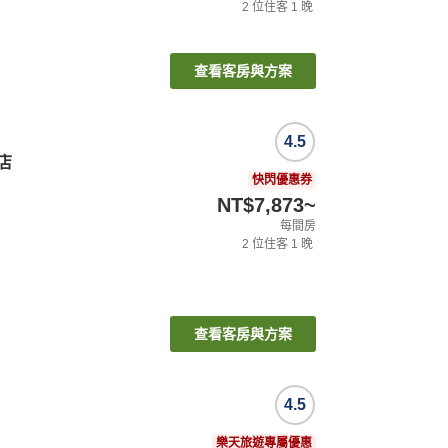
2
位住客
1
晚
查看客房與方案
4.5
飯店
快閃優惠券
NT$7,873
~
每間房
2
位住客
1
晚
查看客房與方案
4.5
樂天旅遊專屬優惠