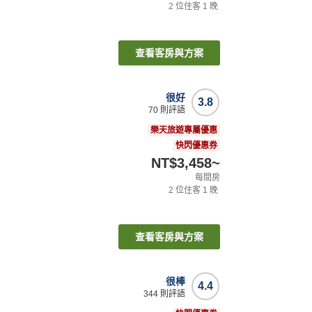
2
位住客
1
晚
查看客房與方案
很好
3.8
70
則評語
樂天旅遊專屬優惠
快閃優惠券
NT$3,458
~
每間房
2
位住客
1
晚
查看客房與方案
很棒
4.4
344
則評語