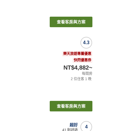
查看客房與方案
4.3
樂天旅遊專屬優惠
快閃優惠券
NT$4,882
~
每間房
2
位住客
1
晚
查看客房與方案
超好
4
41
則評語