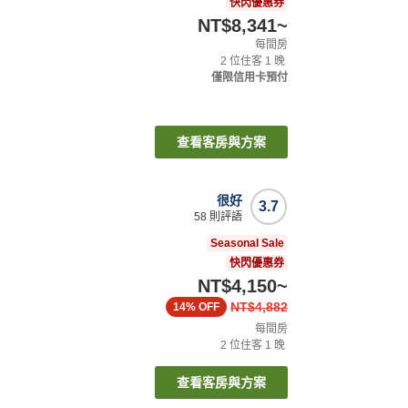
快閃優惠券
NT$8,341
~
每間房
2
位住客
1
晚
僅限信用卡預付
查看客房與方案
很好
3.7
58
則評語
Seasonal Sale
快閃優惠券
NT$4,150
~
NT$4,882
14%
OFF
每間房
2
位住客
1
晚
查看客房與方案