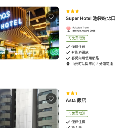
Super Hotel 池袋站北口
可免費取消
僅供住宿
有衛浴設施
客房內可使用網路
由
要町站
開車
約
2
分鐘可達
Asta 飯店
可免費取消
僅供住宿
雙人房