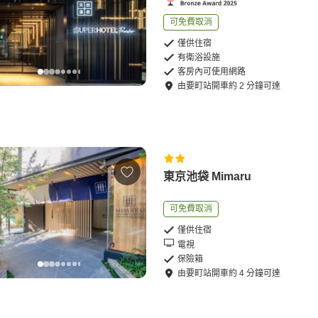
可免費取消
僅供住宿
有衛浴設施
客房內可使用網路
由
要町站
開車
約
2
分鐘可達
東京池袋 Mimaru
可免費取消
僅供住宿
電視
保險箱
由
要町站
開車
約
4
分鐘可達