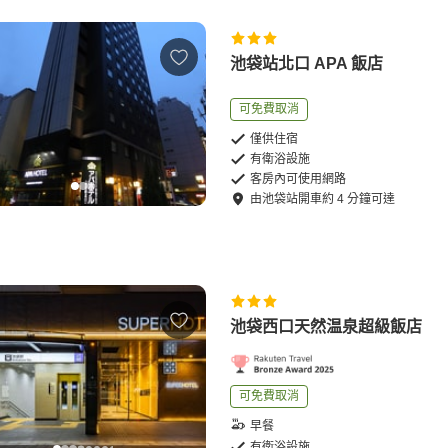
池袋站北口 APA 飯店
可免費取消
僅供住宿
有衛浴設施
客房內可使用網路
由
池袋站
開車
約
4
分鐘可達
池袋西口天然温泉超級飯店
可免費取消
早餐
有衛浴設施