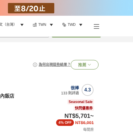
文（台灣）
TWN
TWD
•
1
間房
搜尋
推薦
為何出現這些結果？
很棒
4.3
133
則評語
和魯內飯店
Seasonal Sale
快閃優惠券
NT$5,701
~
NT$6,001
4%
OFF
每間房