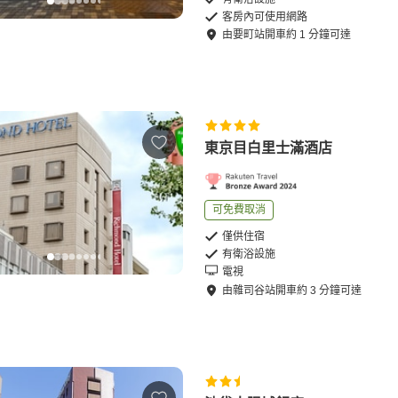
客房內可使用網路
由
要町站
開車
約
1
分鐘可達
東京目白里士滿酒店
可免費取消
僅供住宿
有衛浴設施
電視
由
雜司谷站
開車
約
3
分鐘可達