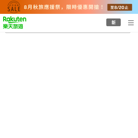
to
top
page
新
余子站
2026/8/21
-
2026/8/22
每間
2
人
•
1
間房