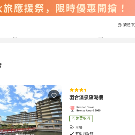
繁體中
2026/8/21
2026/8/22
每間
2
人
宿
羽合溫泉望湖樓
可免費取消
早餐
有衛浴設施