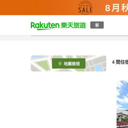
t
新
o
p
P
a
g
e
4
間住
地圖檢視
_
s
e
a
r
c
h