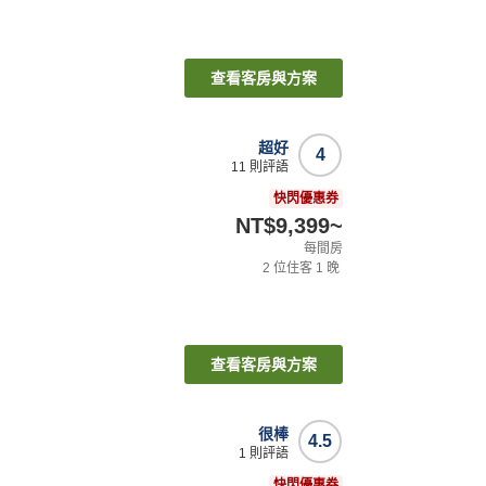
查看客房與方案
超好
4
11
則評語
快閃優惠券
NT$9,399
~
每間房
2
位住客
1
晚
查看客房與方案
很棒
4.5
1
則評語
快閃優惠券