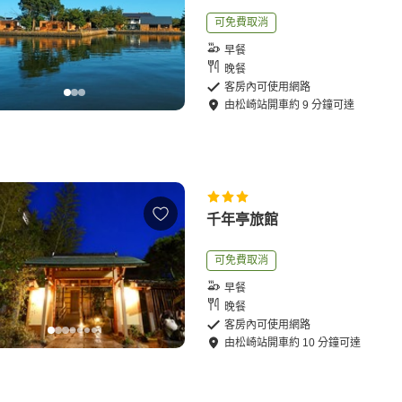
可免費取消
早餐
晚餐
客房內可使用網路
由
松崎站
開車
約
9
分鐘可達
千年亭旅館
可免費取消
早餐
晚餐
客房內可使用網路
由
松崎站
開車
約
10
分鐘可達