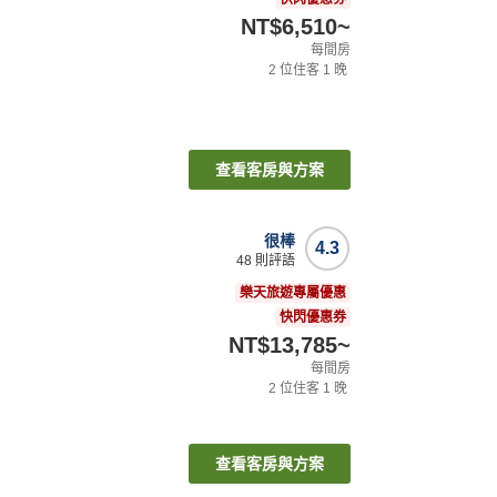
NT$6,510
~
每間房
2
位住客
1
晚
查看客房與方案
很棒
4.3
48
則評語
樂天旅遊專屬優惠
快閃優惠券
NT$13,785
~
每間房
2
位住客
1
晚
查看客房與方案