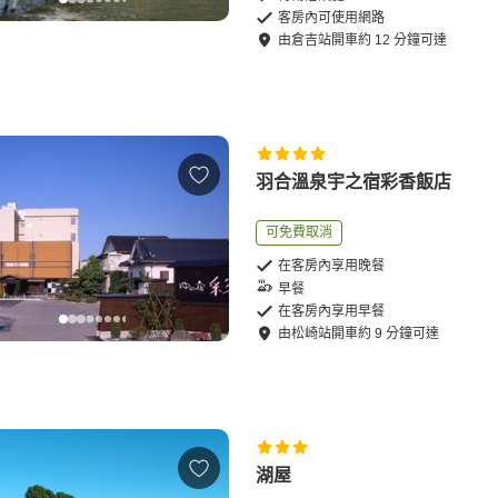
客房內可使用網路
由
倉吉站
開車
約
12
分鐘可達
羽合溫泉宇之宿彩香飯店
可免費取消
在客房內享用晚餐
早餐
在客房內享用早餐
由
松崎站
開車
約
9
分鐘可達
湖屋