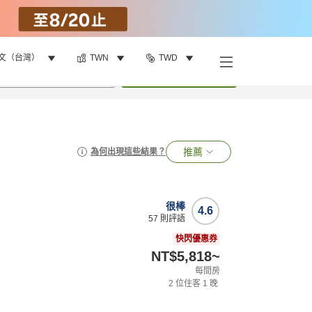
文（台灣）
TWN
TWD
•
1
間房
搜尋
推薦
為何出現這些結果？
很棒
4.6
57
則評語
快閃優惠券
NT$5,818
~
每間房
2
位住客
1
晚