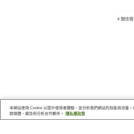
4
間住宿
本網站使用 Cookie 以提升使用者體驗，並分析我們網站的效能與流
群媒體、廣告和分析合作夥伴。
隱私權政策
湯梨濱町
的車站
泊站
松崎站