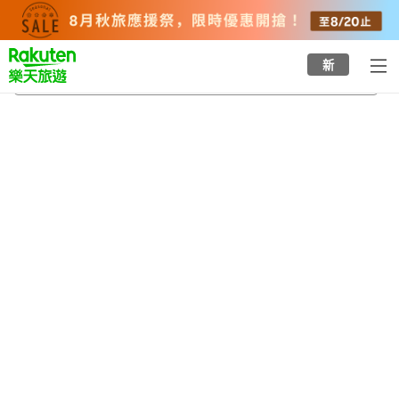
to
top
page
新
富山機場
2026/8/20
-
2026/8/21
每間
2
人
•
1
間房