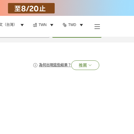
文（台灣）
TWN
TWD
•
1
間房
搜尋
推薦
為何出現這些結果？