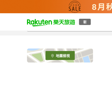
t
新
o
p
P
a
g
e
地圖檢視
_
s
e
a
r
c
h