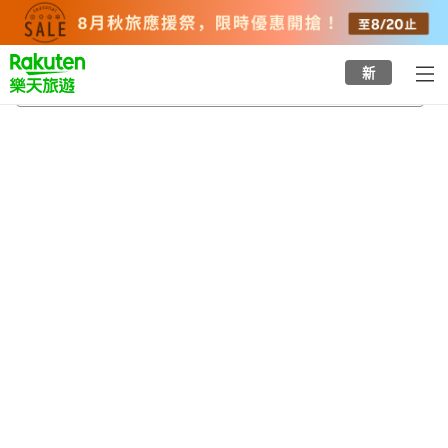
to
top
page
新
中町站（西町北）
2026/8/23
-
2026/8/24
每間
2
人
•
1
間房