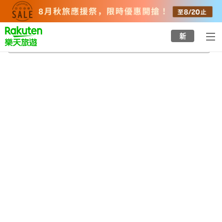
to
top
page
新
紀伊清水站
2026/8/23
-
2026/8/24
每間
2
人
•
1
間房