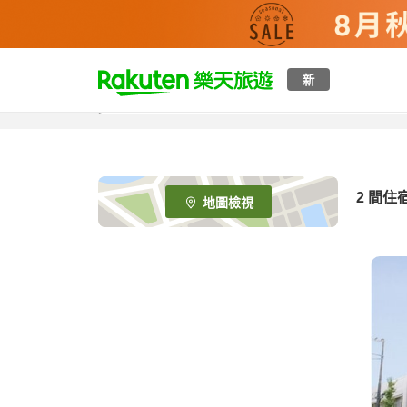
t
新
o
p
P
a
g
e
2
間住
地圖檢視
_
s
e
a
r
c
h