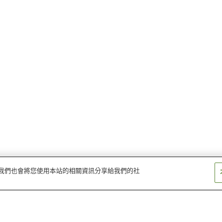
量。我們也會將您使用本站的相關資訊分享給我們的社
冷水浦站
加茂鄉站
下津站