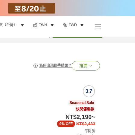
文（台灣）
TWN
TWD
•
1
間房
搜尋
推薦
為何出現這些結果？
3.7
Seasonal Sale
快閃優惠券
NT$2,190
~
NT$2,433
9%
OFF
每間房