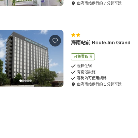
由
海南站
步行
約
7
分鐘可達
海南站前 Route-Inn Grand
可免費取消
僅供住宿
有衛浴設施
客房內可使用網路
由
海南站
步行
約
1
分鐘可達