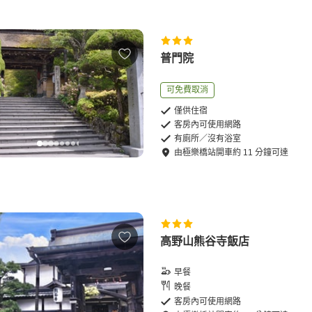
普門院
可免費取消
僅供住宿
客房內可使用網路
有廁所／沒有浴室
由
極樂橋站
開車
約
11
分鐘可達
高野山熊谷寺飯店
早餐
晚餐
客房內可使用網路