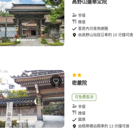
高野山蓮華定院
早餐
晚餐
客房內可使用網路
由
高野山站
搭公車
約
10
分鐘可達
密嚴院
可免費取消
早餐
晚餐
園景
由
極樂橋站
開車
約
13
分鐘可達