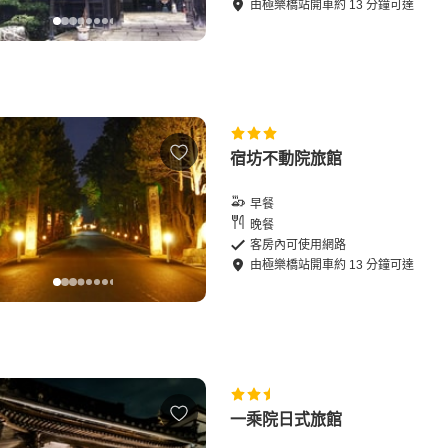
由
極樂橋站
開車
約
13
分鐘可達
宿坊不動院旅館
早餐
晚餐
客房內可使用網路
由
極樂橋站
開車
約
13
分鐘可達
一乘院日式旅館