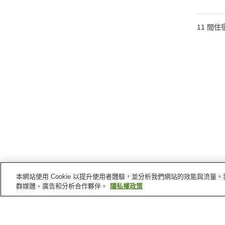
11
間住
本網站使用 Cookie 以提升使用者體驗，並分析我們網站的效能與流
群媒體、廣告和分析合作夥伴。
隱私權政策
高野町
的車站
紀伊細川站
高野山站