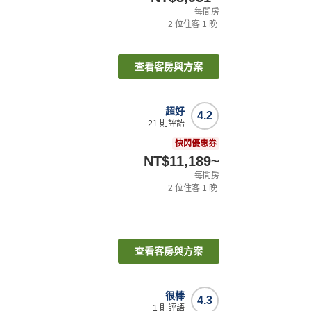
每間房
2
位住客
1
晚
查看客房與方案
超好
4.2
21
則評語
快閃優惠券
NT$11,189
~
每間房
2
位住客
1
晚
查看客房與方案
很棒
4.3
1
則評語