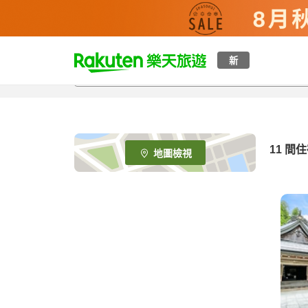
t
新
o
p
P
a
g
e
11
間住
地圖檢視
_
s
e
a
r
c
h