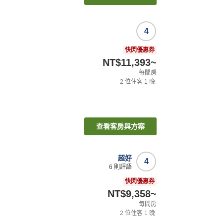
4
快閃優惠券
NT$11,393
~
每間房
2
位住客
1
晚
查看客房與方案
超好
4
6
則評語
快閃優惠券
NT$9,358
~
每間房
2
位住客
1
晚