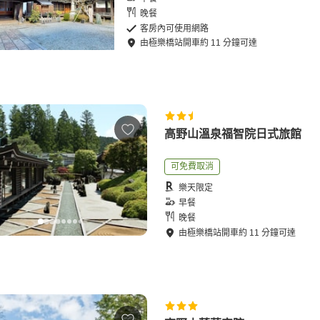
晚餐
客房內可使用網路
由
極樂橋站
開車
約
11
分鐘可達
高野山溫泉福智院日式旅館
可免費取消
樂天限定
早餐
晚餐
由
極樂橋站
開車
約
11
分鐘可達