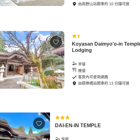
由
高野山站
開車
約
10
分鐘可達
Koyasan Daimyo'o-in Templ
Lodging
早餐
晚餐
客房內可使用網路
由
極樂橋站
開車
約
13
分鐘可達
DAI-EN-IN TEMPLE
早餐