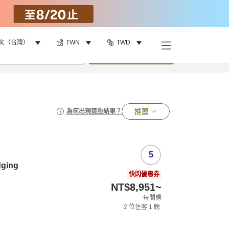
文（台灣）
TWN
TWD
•
1
間房
搜尋
推薦
為何出現這些結果？
5
dging
快閃優惠券
NT$8,951
~
每間房
2
位住客
1
晚