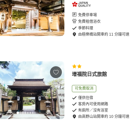
免費停車場
免費租借浴衣
季節料理
由
極樂橋站
開車
約
11
分鐘可達
增福院日式旅館
可免費取消
僅供住宿
客房內可使用網路
有廁所／沒有浴室
由
高野山站
開車
約
10
分鐘可達