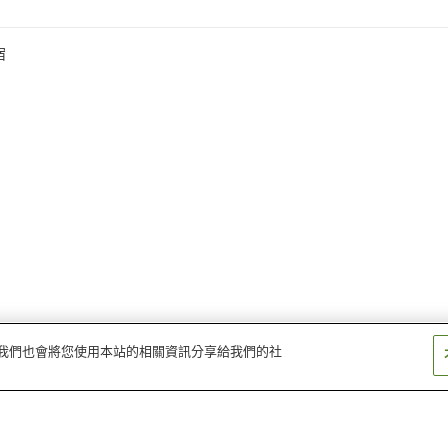
宿
量。我們也會將您使用本站的相關資訊分享給我們的社
極樂橋站
紀伊神谷站