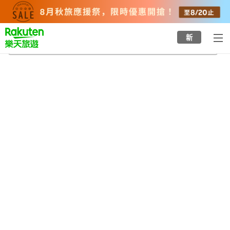
to
top
page
新
紀伊天滿站
2026/8/24
-
2026/8/25
每間
2
人
•
1
間房