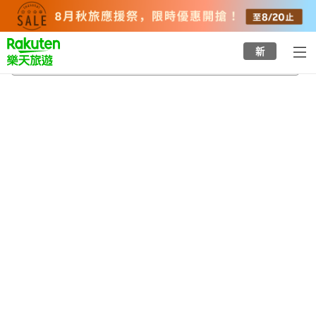
to
top
page
新
紀伊浦神站
2026/8/22
-
2026/8/23
每間
2
人
•
1
間房