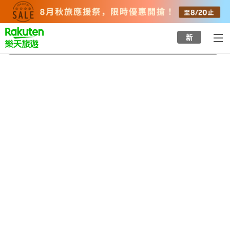
to
top
page
新
最上町
2026/8/22
-
2026/8/23
每間
2
人
•
1
間房