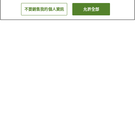
不要銷售我的個人資訊
允許全部
返回
2
間住宿
為何出現這些結果？