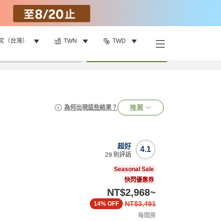
文（台灣）
TWN
TWD
•
1
間房
搜尋
推薦
為何出現這些結果？
超好
4.1
29
則評語
Seasonal Sale
快閃優惠券
NT$2,968
~
NT$3,491
14%
OFF
每間房