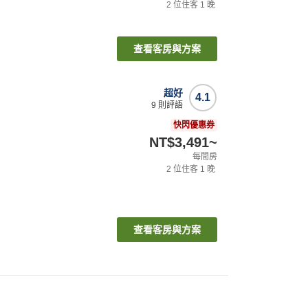
2
位住客
1
晚
查看客房與方案
超好
4.1
9
則評語
快閃優惠券
NT$3,491
~
每間房
2
位住客
1
晚
查看客房與方案