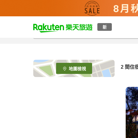
t
新
o
p
P
a
g
e
2
間住
地圖檢視
_
s
e
a
r
c
h