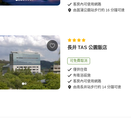
客房內可使用網路
由
菖蒲公園站
步行
約
16
分鐘可達
長井 TAS 公園飯店
可免費取消
僅供住宿
有衛浴設施
客房內可使用網路
由
南長井站
步行
約
14
分鐘可達