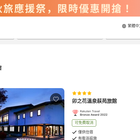
繁體中
2026/8/21
2026/8/22
每間
2
人
宿
卯之花溫泉萩苑旅館
可免費取消
僅供住宿
有衛浴設施