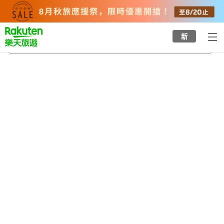
to
top
page
新
南陽市役所站
2026/8/22
-
2026/8/23
每間
2
人
•
1
間房