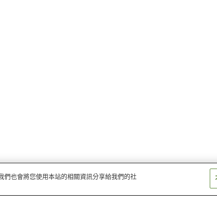
量。我們也會將您使用本站的相關資訊分享給我們的社
梨鄉站
織機站
赤湯站