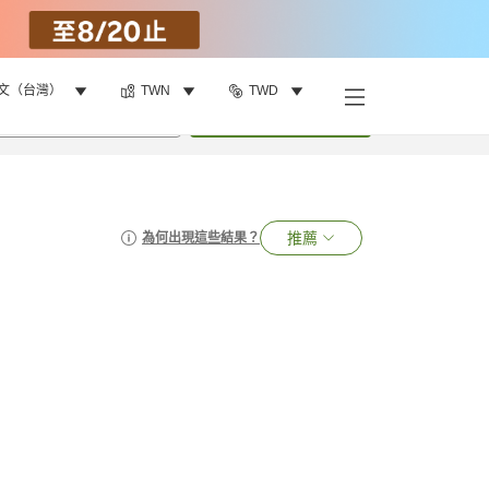
文（台灣）
TWN
TWD
•
1
間房
搜尋
推薦
為何出現這些結果？