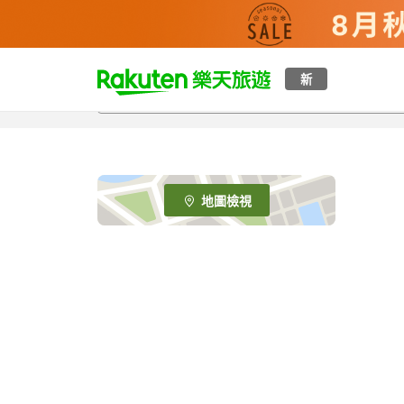
t
新
o
p
P
a
g
e
地圖檢視
_
s
e
a
r
c
h