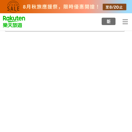
to
top
page
新
新庄站
2026/8/22
-
2026/8/23
每間
2
人
•
1
間房