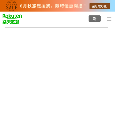
to
top
page
新
鶴岡站
2026/8/24
-
2026/8/25
每間
2
人
•
1
間房