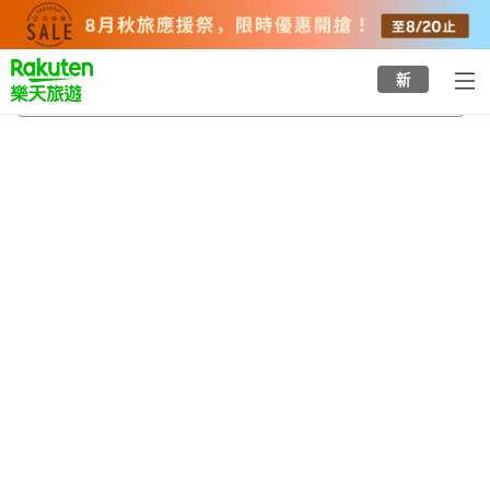
to
top
page
新
赤倉溫泉
2026/8/23
-
2026/8/24
每間
2
人
•
1
間房