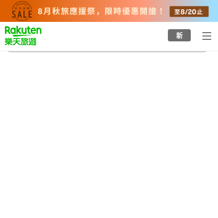
to
top
page
新
小野川溫泉
2026/8/22
-
2026/8/23
每間
2
人
•
1
間房