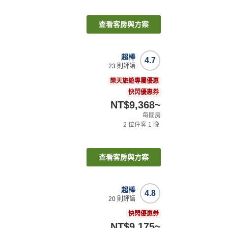
查看客房與方案
超棒
4.7
23
則評語
樂天旅遊專屬優惠
快閃優惠券
NT$9,368
~
每間房
2
位住客
1
晚
查看客房與方案
超棒
4.8
20
則評語
快閃優惠券
NT$9,175
~