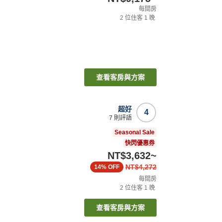
每間房
2
位住客
1
晚
查看客房與方案
超好
4
7
則評語
Seasonal Sale
快閃優惠券
NT$3,632
~
NT$4,272
14%
OFF
每間房
2
位住客
1
晚
查看客房與方案