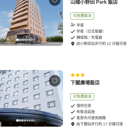
山陽小野田 Park 飯店
可免費取消
早餐
早餐（日式餐廳）
轉接頭／充電器
由
小野田站
步行
約
12
分鐘可達
下關廣場飯店
可免費取消
僅供住宿
有衛浴設施
客房內可使用網路
由
下關站
步行
約
17
分鐘可達