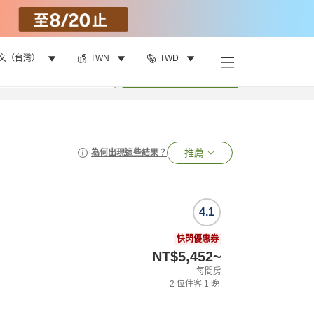
文（台灣）
TWN
TWD
•
1
間房
搜尋
推薦
為何出現這些結果？
4.1
快閃優惠券
NT$5,452
~
每間房
2
位住客
1
晚