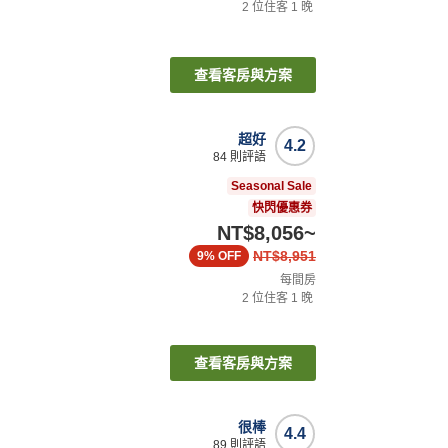
2
位住客
1
晚
查看客房與方案
超好
4.2
84
則評語
Seasonal Sale
快閃優惠券
NT$8,056
~
NT$8,951
9%
OFF
每間房
2
位住客
1
晚
查看客房與方案
很棒
4.4
89
則評語