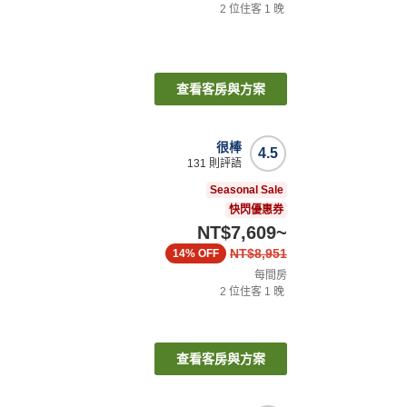
2
位住客
1
晚
查看客房與方案
很棒
4.5
131
則評語
Seasonal Sale
快閃優惠券
NT$7,609
~
NT$8,951
14%
OFF
每間房
2
位住客
1
晚
查看客房與方案