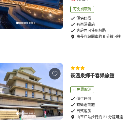
可免費取消
僅供住宿
有衛浴設施
客房內可使用網路
由
長府站
開車
約
9
分鐘可達
萩溫泉鄉千春樂旅館
可免費取消
僅供住宿
有衛浴設施
日式客房
由
玉江站
步行
約
21
分鐘可達