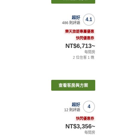
超好
4.1
486
則評語
樂天旅遊專屬優惠
快閃優惠券
NT$6,713
~
每間房
2
位住客
1
晚
查看客房與方案
超好
4
12
則評語
快閃優惠券
NT$3,356
~
每間房