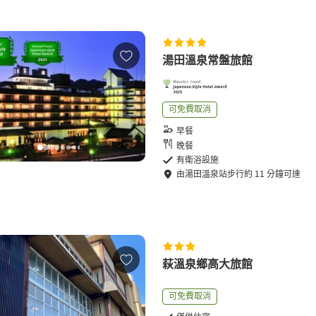
湯田溫泉常盤旅館
可免費取消
早餐
晚餐
有衛浴設施
由
湯田溫泉站
步行
約
11
分鐘可達
萩溫泉鄉高大旅館
可免費取消