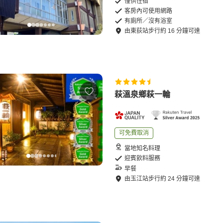
僅供住宿
客房內可使用網路
有廁所／沒有浴室
由
東荻站
步行
約
16
分鐘可達
萩溫泉鄉萩一輪
可免費取消
當地知名料理
迎賓飲料服務
早餐
由
玉江站
步行
約
24
分鐘可達