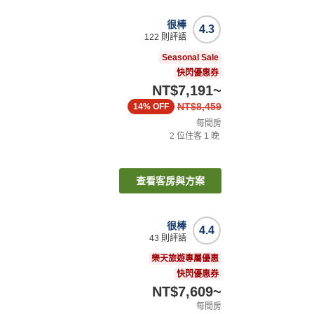
很棒
4.3
122
則評語
Seasonal Sale
快閃優惠券
NT$7,191
~
NT$8,459
14%
OFF
每間房
2
位住客
1
晚
查看客房與方案
很棒
4.4
43
則評語
樂天旅遊專屬優惠
快閃優惠券
NT$7,609
~
每間房