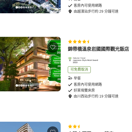
客房內可使用網路
由
越濱站
步行
約
29
分鐘可達
錦帶橋溫泉岩國國際觀光飯店
可免費取消
早餐
客房內可使用網路
好萊塢雙床房
由
川西站
步行
約
19
分鐘可達