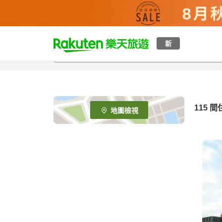
t
新
o
p
P
a
g
e
115
間
地圖檢視
_
s
e
a
r
c
h