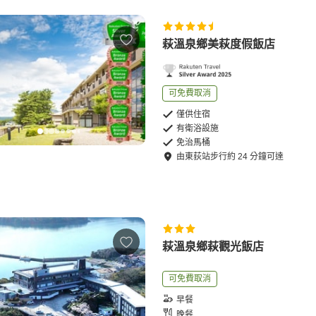
萩溫泉鄉美萩度假飯店
可免費取消
僅供住宿
有衛浴設施
免治馬桶
由
東荻站
步行
約
24
分鐘可達
萩溫泉鄉萩觀光飯店
可免費取消
早餐
晚餐