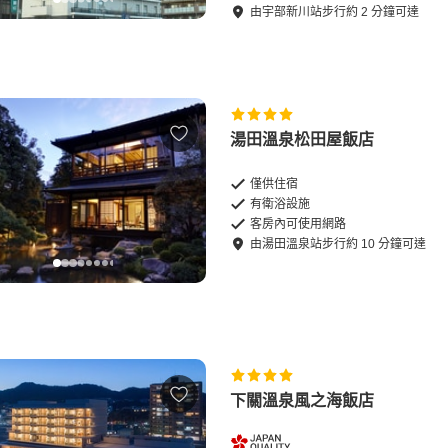
由
宇部新川站
步行
約
2
分鐘可達
湯田溫泉松田屋飯店
僅供住宿
有衛浴設施
客房內可使用網路
由
湯田溫泉站
步行
約
10
分鐘可達
下關溫泉風之海飯店