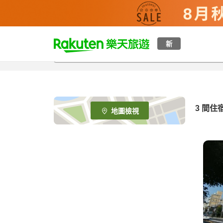
t
新
o
p
P
a
g
e
3
間住
地圖檢視
_
s
e
a
r
c
h