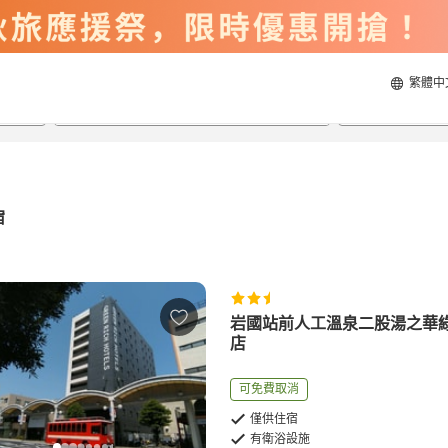
繁體中
2026/8/22
2026/8/23
每間
2
人
宿
岩國站前人工溫泉二股湯之華
店
可免費取消
僅供住宿
有衛浴設施