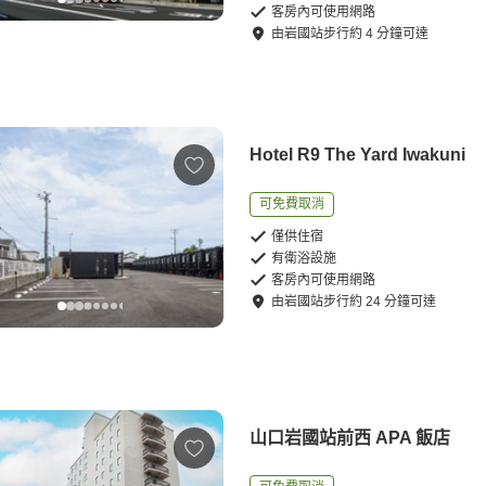
客房內可使用網路
由
岩國站
步行
約
4
分鐘可達
Hotel R9 The Yard Iwakuni
可免費取消
僅供住宿
有衛浴設施
客房內可使用網路
由
岩國站
步行
約
24
分鐘可達
山口岩國站前西 APA 飯店