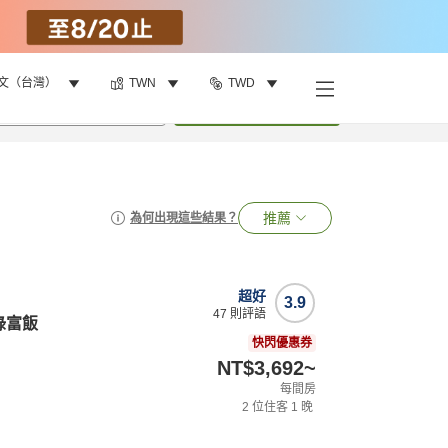
文（台灣）
TWN
TWD
•
1
間房
搜尋
推薦
為何出現這些結果？
超好
3.9
47
則評語
綠富飯
快閃優惠券
NT$3,692
~
每間房
2
位住客
1
晚