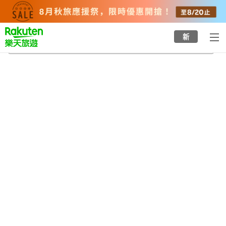
to
top
page
新
萩博物館
2026/8/23
-
2026/8/24
每間
2
人
•
1
間房