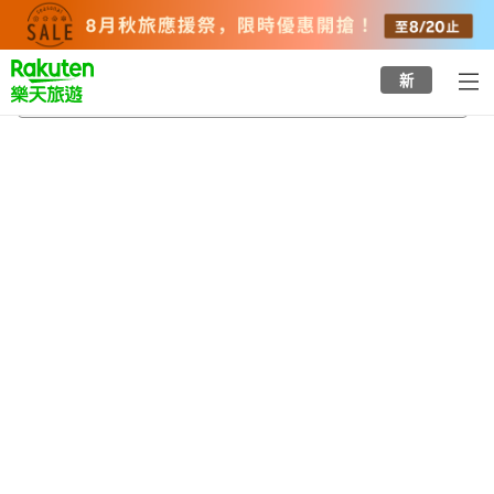
to
top
page
新
須佐角頁岩斷崖
2026/8/21
-
2026/8/22
每間
2
人
•
1
間房