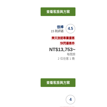
查看客房與方案
很棒
4.5
15
則評語
樂天旅遊專屬優惠
快閃優惠券
NT$13,753
~
每間房
2
位住客
1
晚
查看客房與方案
4