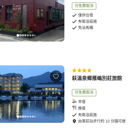
可免費取消
僅供住宿
有衛浴設施
免治馬桶
萩溫泉​​鄉雁嶋別莊旅館
可免費取消
早餐
晚餐
有衛浴設施
由
東荻站
步行
約
10
分鐘可達