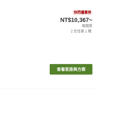
快閃優惠券
NT$10,367
~
每間房
2
位住客
1
晚
查看客房與方案