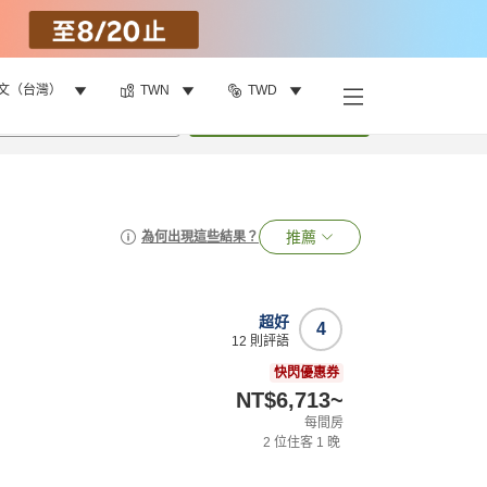
文（台灣）
TWN
TWD
•
1
間房
搜尋
推薦
為何出現這些結果？
超好
4
12
則評語
快閃優惠券
NT$6,713
~
每間房
2
位住客
1
晚