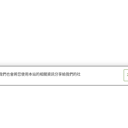
量。我們也會將您使用本站的相關資訊分享給我們的社
須佐站
長門大井站
三見站
萩站