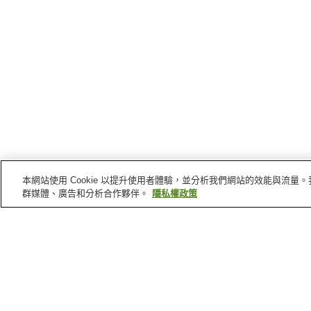
本網站使用 Cookie 以提升使用者體驗，並分析我們網站的效能與流
群媒體、廣告和分析合作夥伴。
隱私權政策
萩市
的車站
江崎站
越濱站
飯井站
玉江站
萩市
景點