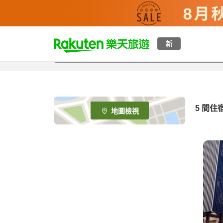
t
新
o
p
P
a
g
e
5
間住
地圖檢視
_
s
e
a
r
c
h