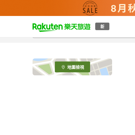
t
新
o
p
P
a
g
e
地圖檢視
_
s
e
a
r
c
h