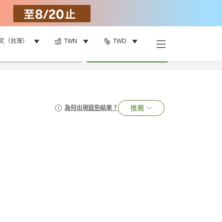
文（台灣）
TWN
TWD
•
1
間房
搜尋
推薦
為何出現這些結果？