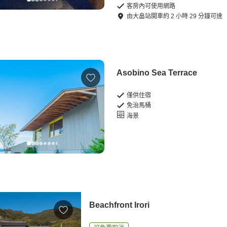
客房內可使用網路
由
大畠站
開車
約
2
小時
29
分鐘可達
Asobino Sea Terrace
僅供住宿
免治馬桶
海景
Beachfront Irori