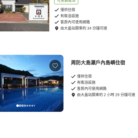
可免費取消
僅供住宿
有衛浴設施
客房內可使用網路
由
大畠站
開車
約
34
分鐘可達
周防大島瀨戶內島嶼住宿
僅供住宿
有衛浴設施
客房內可使用網路
由
大畠站
開車
約
2
小時
29
分鐘可達