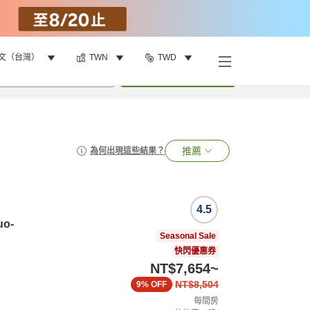
文（台灣）
TWN
TWD
•
1
間房
搜尋
推薦
為何出現這些結果？
4.5
uo-
Seasonal Sale
快閃優惠券
NT$7,654
~
NT$8,504
9%
OFF
每間房