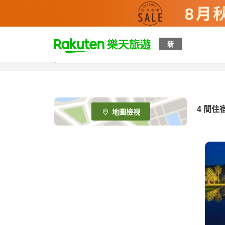
t
新
o
p
P
a
g
e
4
間住
地圖檢視
_
s
e
a
r
c
h