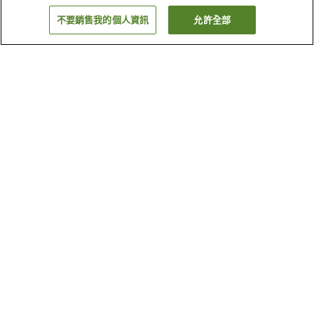
不要銷售我的個人資訊
允許全部
返回
3
間住宿
為何出現這些結果？