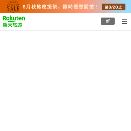
to
top
page
新
川棚溫泉
2026/8/20
-
2026/8/21
每間
2
人
•
1
間房