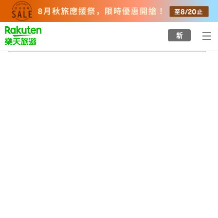
to
top
page
新
河口湖美術館
2026/8/22
-
2026/8/23
每間
2
人
•
1
間房