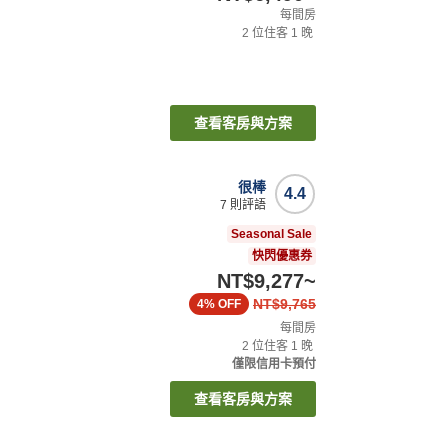
每間房
2
位住客
1
晚
查看客房與方案
很棒
4.4
7
則評語
Seasonal Sale
快閃優惠券
NT$9,277
~
NT$9,765
4%
OFF
每間房
2
位住客
1
晚
僅限信用卡預付
查看客房與方案