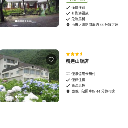
僅供住宿
有衛浴設施
免治馬桶
由
市之瀨站
開車
約
44
分鐘可達
精進山飯店
僅限信用卡預付
僅供住宿
免治馬桶
由
蘆川站
開車
約
44
分鐘可達