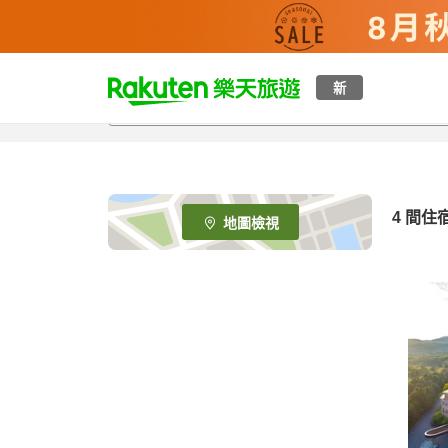
t
新
o
p
P
a
g
e
4
間住
地圖檢視
_
s
e
a
r
c
h