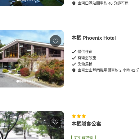
由
河口湖站
開車
約
40
分鐘可達
本栖 Phoenix Hotel
僅供住宿
有衛浴設施
免治馬桶
由
富士山靜岡機場
開車
約
2
小時
42
本栖膳食公寓
可免費取消