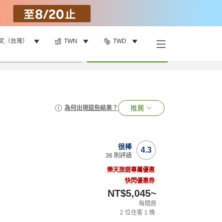
文（台灣）
TWN
TWD
•
1
間房
搜尋
推薦
為何出現這些結果？
很棒
4.3
36
則評語
樂天旅遊專屬優惠
快閃優惠券
NT$5,045
~
每間房
2
位住客
1
晚