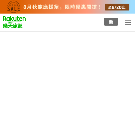
to
top
page
新
西湖
2026/8/20
-
2026/8/21
每間
2
人
•
1
間房