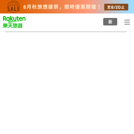
to
top
page
新
忍野村
2026/8/20
-
2026/8/21
每間
2
人
•
1
間房