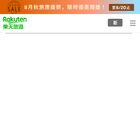
to
top
page
新
昭和町
2026/8/20
-
2026/8/21
每間
2
人
•
1
間房