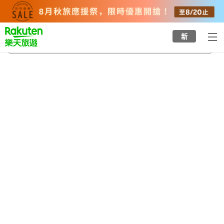
to
top
page
新
哥打士打
2026/8/22
-
2026/8/23
每間
2
人
•
1
間房