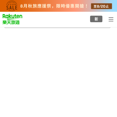
to
top
page
新
金寶
2026/8/23
-
2026/8/24
每間
2
人
•
1
間房