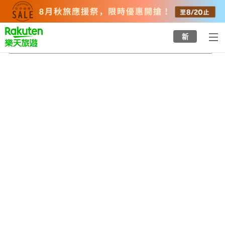
to
top
page
新
阿爾貝
2026/8/20
-
2026/8/21
每間
2
人
•
1
間房