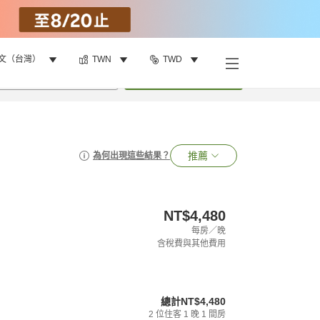
文（台灣）
TWN
TWD
•
1
間房
搜尋
推薦
為何出現這些結果？
NT$4,480
每房／晚
含稅費與其他費用
總計
NT$4,480
2
位住客
1
晚
1
間房