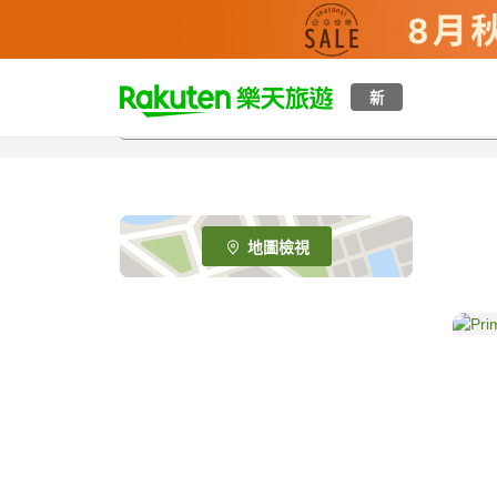
t
新
o
p
P
a
g
e
地圖檢視
_
s
e
a
r
c
h