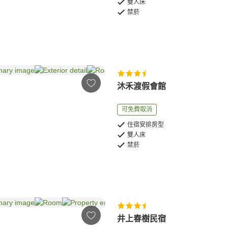
雙人床
禁菸
沐禾渡假會館
可免費取消
住宿安排房型
雙人床
禁菸
井上春樹民宿