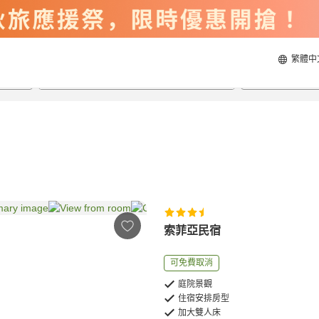
繁體中
2026/8/21
2026/8/22
每間
2
人
索菲亞民宿
可免費取消
庭院景觀
住宿安排房型
加大雙人床