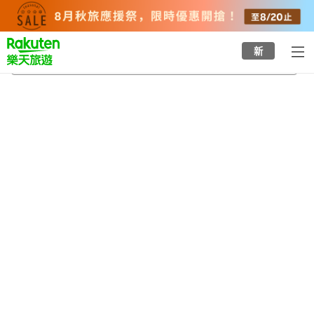
to
top
page
新
礁溪鄉
2026/8/22
-
2026/8/23
每間
2
人
•
1
間房