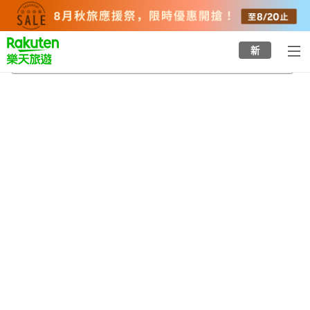
to
top
page
新
五結鄉
2026/8/23
-
2026/8/24
每間
2
人
•
1
間房