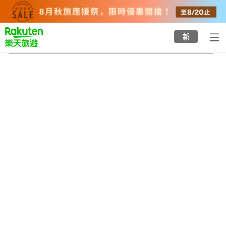
to
top
page
新
友誼公園
2026/8/22
-
2026/8/23
每間
2
人
•
1
間房