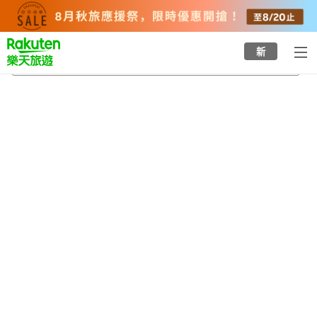
to
top
page
新
范寧縣
2026/8/20
-
2026/8/21
每間
2
人
•
1
間房