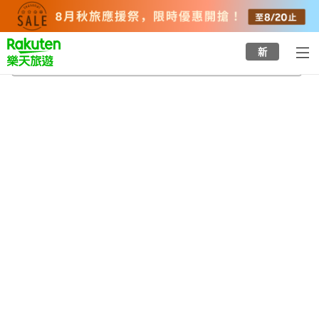
to
top
page
新
懷恩多特縣
2026/8/23
-
2026/8/24
每間
2
人
•
1
間房