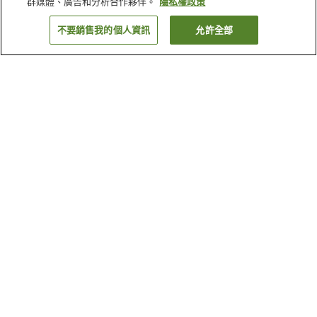
群媒體、廣告和分析合作夥伴。
隱私權政策
不要銷售我的個人資訊
允許全部
返回
為何出現這些結果？