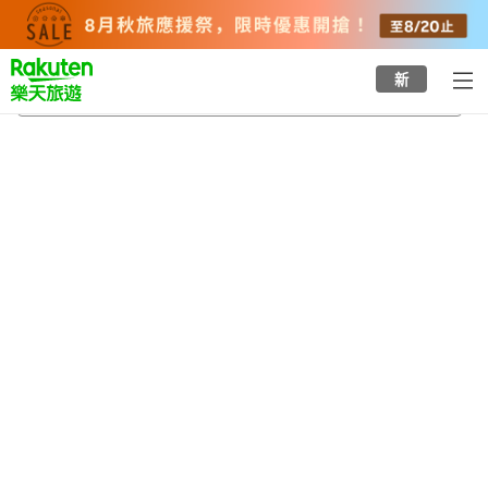
to
top
page
新
特雷博訥教區
2026/8/22
-
2026/8/23
每間
2
人
•
1
間房