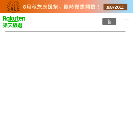
to
top
page
新
塔尼縣
2026/8/20
-
2026/8/21
每間
2
人
•
1
間房