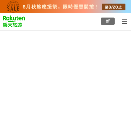
to
top
page
新
沃克夏縣
2026/8/23
-
2026/8/24
每間
2
人
•
1
間房