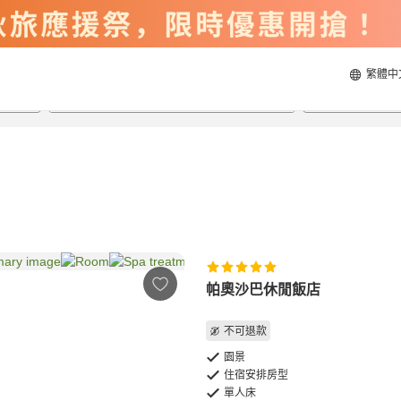
繁體中
2026/8/21
2026/8/22
每間
2
人
帕奧沙巴休閒飯店
不可退款
園景
住宿安排房型
單人床