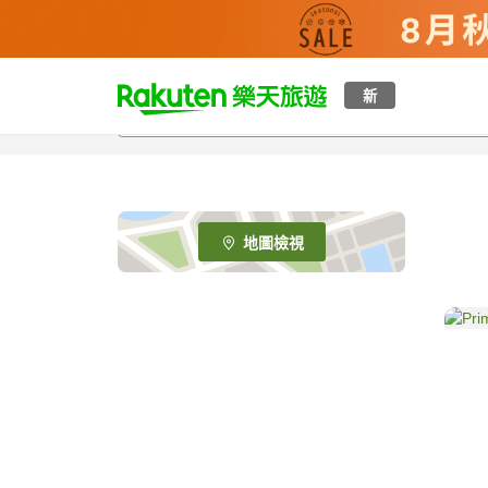
t
新
o
p
P
a
g
e
地圖檢視
_
s
e
a
r
c
h