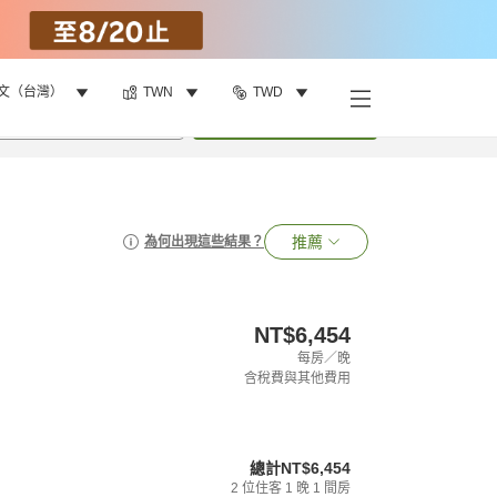
文（台灣）
TWN
TWD
•
1
間房
搜尋
推薦
為何出現這些結果？
NT$6,454
每房／晚
含稅費與其他費用
總計
NT$6,454
2
位住客
1
晚
1
間房