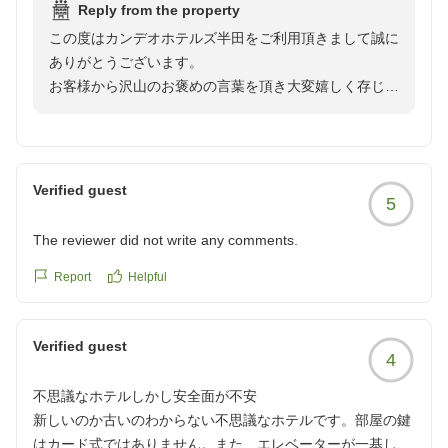
Reply from the property
クチコミの詳細はこちらから
この度はカンデオホテルズ半田をご利用頂きまして誠に
https://review.travel.rakuten.co.jp/hotel/voice/70795?
ありがとうございます。
reviewId=33123478344947
お客様から沢山のお褒めの言葉を頂き大変嬉しく存じま
す。
ご朝食は日替わりメニューにてご提供しておりますので
また機会がございましたら他のメニューもご堪能してい
ただけたら幸いです。
Verified guest
5
今後もまた利用したいと思っていただけるようサービス
向上を目指し日々精進して参ります。
The reviewer did not write any comments.
お客様にまたお会いできる日を楽しみにお待ち致してお
ります。
Report
Helpful
カンデオホテルズ半田
Verified guest
4
不思議なホテルしかし安全面が不安
新しいのか古いのわからない不思議なホテルです。部屋の鍵
はカード式ではありません。また、エレベーターが一基しか