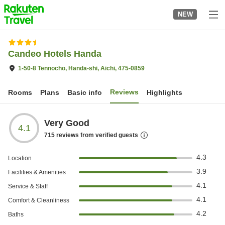
to
NEW
top
page
Candeo Hotels Handa
1-50-8 Tennocho, Handa-shi, Aichi, 475-0859
Reviews
Rooms
Plans
Basic info
Highlights
Very Good
4.1
715
reviews from verified guests
4.3
Location
3.9
Facilities & Amenities
4.1
Service & Staff
4.1
Comfort & Cleanliness
4.2
Baths