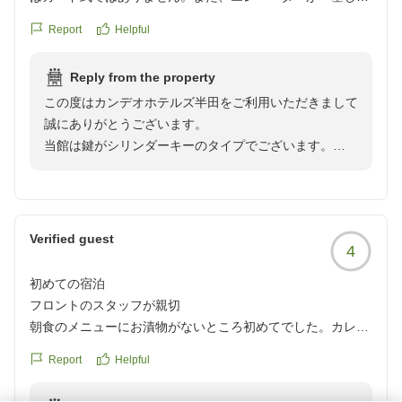
ありませんので待ちます(乗り合わせた他の客も「待つね」
Report
Helpful
と言っていました)。そして階段は、夜中は使えないので
す。火事になったらどうするのでしょうか?安全面が不安で
Reply from the property
す。一方、11階の大風呂という中風呂や、露天風呂の設置に
この度はカンデオホテルズ半田をご利用いただきまして
は、企業努力を大変感じます。素晴らしいです。個人的には
誠にありがとうございます。
部屋の机が大きく仕事しやすかったのはありがかったです。
当館は鍵がシリンダーキーのタイプでございます。
安全面を考えると心配ですが、また宿泊を考えたいホテルで
階段はセキュリティーの問題で22：305：00まで閉めて
はあります。できましたら、他のホテルで実施しているコー
おります。
ヒーサービスがあると嬉しいです。
何卒ご理解いただけますと幸いでございます。
クチコミの詳細はこちらから
コーヒーはお部屋にご用意していないのですがフロント
https://review.travel.rakuten.co.jp/hotel/voice/70795?
Verified guest
4
にてドリップコーヒーはご用意しておりますのでお気軽
reviewId=33123478247975
にフロントスタッフまでお声掛け下さいませ。
初めての宿泊
お客様にまたお会いできる日を楽しみにお待ちいたして
フロントのスタッフが親切
おります。
朝食のメニューにお漬物がないところ初めてでした。カレー
カンデオホテルズ半田
の福神漬けだけでは寂しい。
Report
Helpful
あとは何も問題なしです。
クチコミの詳細はこちらから