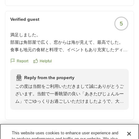
と、大変嬉しく拝読いたしました。一方で、石焼き料理
や夏ネギの硬さ、ロビーの音響や配置変更などにつきま
して、ご期待に沿えず申し訳ございません。
クチコミの詳細はこちらから
Verified guest
5
https://review.travel.rakuten.co.jp/hotel/voice/20504?
また、コーヒーメーカーにつきましては、故障時に業者
reviewId=33123477955751
満足しました。
へ確認したところ「復旧時期が分からない」との回答し
部屋は角部屋で広く、窓からは海が見えて、最高でした。
か得られず、お客様に明確なお伝えができなかったこ
食事も地元の食材と料理で、イベントもあり充実したディナ
と、重ねてお詫び申し上げます。現在は代替機を設置
ータイムを過ごすことができました。スタッフの方々の接客
し、以前のようにコーヒーをお楽しみいただける環境を
Report
Helpful
やサービスも良かったです。
整えております。
Reply from the property
クチコミの詳細はこちらから
いただいたご意見は真摯に受け止め、改善に努めてまい
この度は当館をご利用いただきまして誠にありがとうご
https://review.travel.rakuten.co.jp/hotel/voice/20504?
ります。またお越しいただける機会がございましたら、
ざいます。当館で一番眺望の良い「あきたびじょんルー
reviewId=33123477880898
より快適にお過ごしいただけるよう心を込めて準備して
ム」でごゆっくりお過ごしいただけましたようで、大変
まいります。この度はご利用ありがとうございました。
嬉しく拝読いたしました。
また、お食事会場でもお楽しみいただけましたようで、
調理スタッフをはじめ、スタッフ一同大変励みになりま
This website uses cookies to enhance user experience and
Verified guest
5
す。
to analyze performance and traffic on our website. We also