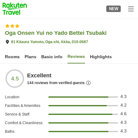
to
NEW
top
page
Oga Onsen Yui no Yado Bettei Tsubaki
81 Kitaura Yumoto, Oga-shi, Akita, 010-0687
Reviews
Rooms
Plans
Basic info
Highlights
Excellent
4.5
144
reviews from verified guests
4.3
Location
4.2
Facilities & Amenities
4.6
Service & Staff
4.3
Comfort & Cleanliness
4.3
Baths