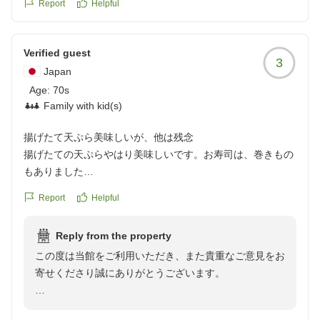
Report
Helpful
Verified guest
3
Japan
Age:
70s
Family with kid(s)
揚げたて天ぷら美味しいが、他は残念
揚げたての天ぷらやはり美味しいです。お寿司は、巻きもの
もありました
石焼きも、パフォーマンスマンス力にかけるけど(笑)夏のネ
Report
Helpful
ギか、硬くて残念 以前は、ロビーの音響が良くてゆっくりで
きたけど、配置がかわりダメ コーヒーメーカーも壊れて、い
Reply from the property
つなおりますかときぃたらわからないとは スティックコーヒ
この度は当館をご利用いただき、また貴重なご意見をお
ー置いとくとかと思いました。以前、1年前を知っているの
寄せくださり誠にありがとうございます。
で、夕食、ロビー、スタッフさん コストを抑えてはるのが感
じられ
揚げたての天ぷらやお寿司をお楽しみいただけたとのこ
ました。お気に入りだったので、時期が悪かったのかしら