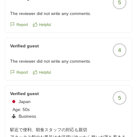
5
クイン時の説明方法の改善および、周辺飲食店をご案内
する際の地図や説明内容の見直しを徹底してまいりま
The reviewer did not write any comments.
す。スタッフの接客に関しましても、お客様に寄り添っ
た対応ができるよう、改めて指導を徹底いたします。
Report
Helpful
一方で、朝食スタッフへの温かいお言葉をいただき、心
Verified guest
より感謝申し上げます。
4
The reviewer did not write any comments.
頂戴したご意見を今後のサービス向上のための貴重な教
訓として参考にさせていただきます。
Report
Helpful
もしまた横手へお越しの機会がございましたら、次回は
快適にお過ごしいただけるよう努めてまいります。また
Verified guest
5
のお越しを心よりお待ちしております。
Japan
Age:
50s
宿泊部フロント 柿崎
Business
駅近で便利、朝食スタッフの対応も親切