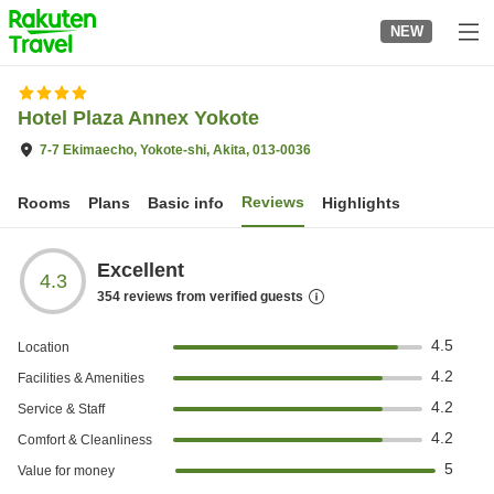
to
NEW
top
page
Hotel Plaza Annex Yokote
7-7 Ekimaecho, Yokote-shi, Akita, 013-0036
Reviews
Rooms
Plans
Basic info
Highlights
Excellent
4.3
354
reviews from verified guests
4.5
Location
4.2
Facilities & Amenities
4.2
Service & Staff
4.2
Comfort & Cleanliness
5
Value for money