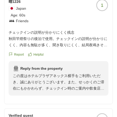
晴1226
1
Japan
Age:
60s
Friends
チェックインの説明が分かりにくく残念
秋田竿燈祭りの後泊で使用。チェックインの説明が分かりに
くく、内容も無駄が多く、聞き取りにくく、結局夜鳴きそば
サービスもギリギリで間に合わなくなった。さらに鶏なんと
Report
Helpful
かという店を紹介してくれたが場所の説明が悪く、アチコチ
さがしてるうちに(すぐ近くだった)これもギリギリでオーダ
Reply from the property
ーストップ。因みに朝食のスタッフさんは優しかった。
この度はホテルプラザアネックス横手をご利用いただ
クチコミの詳細はこちらから
き、誠にありがとうございます。また、せっかくのご滞
https://review.travel.rakuten.co.jp/hotel/voice/55778?
在にもかかわらず、チェックイン時のご案内や飲食店の
reviewId=33123478445950
ご案内にて多大なるご不便とご迷惑をおかけしましたこ
と、深くお詫び申し上げます。
お客様からいただいたご指摘を真摯に受け止め、チェッ
Verified guest