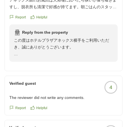
アネックス館のお風呂は大浴場に比べたら狭いが落ち着きま
すし、脱衣所も清潔で好感が持てます。朝ごはんのスタッフ
は親切でした。駅近くだから便利ですが、比内地鶏のお店は
Report
Helpful
割引きくけど、予約でいっぱいだった残念
クチコミの詳細はこちらから
Reply from the property
https://review.travel.rakuten.co.jp/hotel/voice/55778?
この度はホテルプラザアネックス横手をご利用いただ
reviewId=33123478292673
き、誠にありがとうございます。
アネックス館のお風呂に関しまして、落ち着いてお過ご
しいただけたとのこと、大変嬉しく存じます。清掃につ
きましてもご評価いただきありがとうございます。
また、朝食スタッフの対応につきましてもお褒めのお言
Verified guest
4
葉を頂戴し、本人へも共有させていただきます。スタッ
フの励みとなります。
The reviewer did not write any comments.
一方で、比内地鶏の店舗につきましては、せっかく楽し
みにされていたにもかかわらず、ご期待に沿えず申し訳
Report
Helpful
ございませんでした。今回いただいたご意見は今後の参
考にさせていただきます。