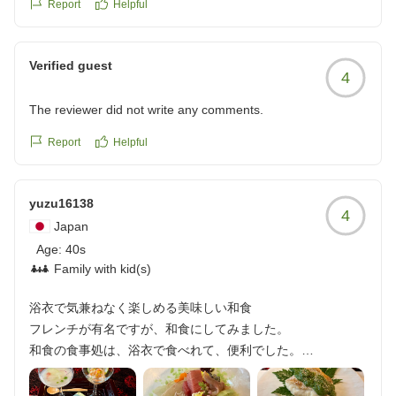
す。フレンチ、和食ともに青森の旬な厳選素材を使用
Report
Helpful
し、味覚だけではなく、視覚でも八甲田を感じていただ
滞在していくなかで、少しつずつスタッフの皆さんのお顔が
けるよう盛り付けもこだわって提供しております。今回
見えてきて、ホッとするようになります。
Verified guest
のご滞在では本鮪とスズキのお料理をお褒めいただき誠
帰りたくなるようなお宿って、必ずそこに素晴らしいサービ
4
にありがとうございました。料理人がもっともうれしい
サーの方がいらっしゃると思います。
The reviewer did not write any comments.
お言葉でございます。
今回いただきましたお言葉に満足せず、次回再訪いただ
次の滞在も楽しみにしています。
Report
Helpful
いた際はさらにご期待にお応えするべくサービス向上に
クチコミの詳細はこちらから
努めて参ります。今後とも八甲田ホテルを何卒よろしく
https://review.travel.rakuten.co.jp/hotel/voice/40565?
お願いいたします。
reviewId=33123478164194
yuzu16138
4
八甲田ホテル
Japan
Age:
40s
Family with kid(s)
浴衣で気兼ねなく楽しめる美味しい和食
フレンチが有名ですが、和食にしてみました。
和食の食事処は、浴衣で食べれて、便利でした。
和食も美味しかったです。
他の画像やクチコミの詳細はこちらから