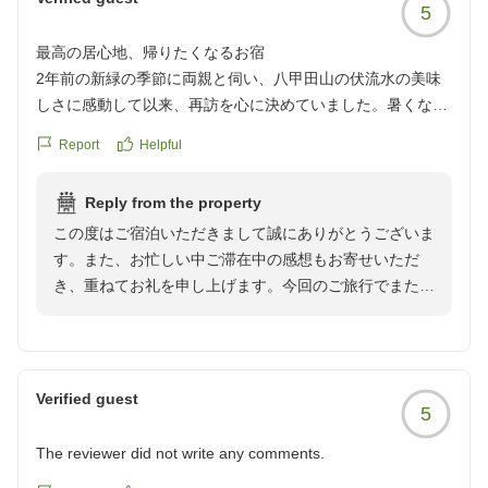
5
最高の居心地、帰りたくなるお宿
2年前の新緑の季節に両親と伺い、八甲田山の伏流水の美味
しさに感動して以来、再訪を心に決めていました。暑くなる
であろう海の日の連休、ゆっくり4日間お世話になりまし
Report
Helpful
た。
Reply from the property
酷暑の東京との気温差は実にマイナス10度。
この度はご宿泊いただきまして誠にありがとうございま
原生林の葉音だけを聞きながら、お部屋でのんびりと過ごし
す。また、お忙しい中ご滞在中の感想もお寄せいただ
たり、オーセンティックなラウンジで本を読んだり、清潔に
き、重ねてお礼を申し上げます。今回のご旅行でまた八
保たれた温泉に浸かりに行ったり、飽きさせない工夫のされ
甲田ホテルをお選びいただき大変光栄でございます。八
た売店を覗きに行ったり、お散歩をしたり...
甲田ホテルは周りをブナの雄大な原生林に囲まれてお
そして朝晩のお食事が楽しみでなりません。
り、夏は避暑としてゆっくりお過ごしいただけます。普
素材の良質さが際立ちますが、和食も洋食も味わえるのは連
段の暑さ、忙しさから離れ自分だけの贅沢な時間をお過
泊の醍醐味。今回は本鮪の一皿と、スズキの一皿が大好きで
Verified guest
5
ごしいただけます。
した。
お食事に関してはご夕食がフレンチと和食があり、ぜひ
ひとり滞在でも心地よく過ごせる雰囲気と、手ぶらでOKな
The reviewer did not write any comments.
連泊していただき、どちらもお楽しみいただきたいで
アメニティ類も特筆すべきポイントです。