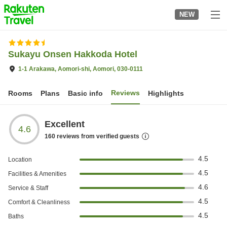
to
NEW
top
page
Sukayu Onsen Hakkoda Hotel
1-1 Arakawa, Aomori-shi, Aomori, 030-0111
Reviews
Rooms
Plans
Basic info
Highlights
Excellent
4.6
160
reviews from verified guests
4.5
Location
4.5
Facilities & Amenities
4.6
Service & Staff
4.5
Comfort & Cleanliness
4.5
Baths