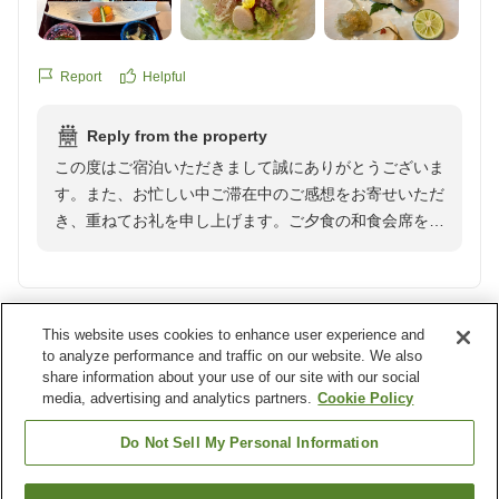
https://review.travel.rakuten.co.jp/hotel/voice/40565?
reviewId=33123478007062
Report
Helpful
Reply from the property
この度はご宿泊いただきまして誠にありがとうございま
す。また、お忙しい中ご滞在中のご感想をお寄せいただ
き、重ねてお礼を申し上げます。ご夕食の和食会席をお
褒めいただき、大変光栄でございます。和食処「寒水」
でございますが、お浴衣でお入りいただけ、お料理とお
酒をお楽しみいただけます。青森の旬な厳選素材をふん
だんに使用し、食材の美味しさが最も引き立つよう、繊
This website uses cookies to enhance user experience and
Verified guest
4
細な調理法で提供させていただいております。またお料
to analyze performance and traffic on our website. We also
share information about your use of our site with our social
理に合うお酒も多数ご用意しておりますので、ぜひお食
The reviewer did not write any comments.
media, advertising and analytics partners.
Cookie Policy
事の際はスタッフにおススメをお尋ねくださいませ。
機会がございましたらまた八甲田ホテルへお越しくださ
Report
Helpful
Do Not Sell My Personal Information
いませ。今後とも八甲田ホテルをよろしくお願いいたし
ます。スタッフ一同心よりお待ち申し上げます。