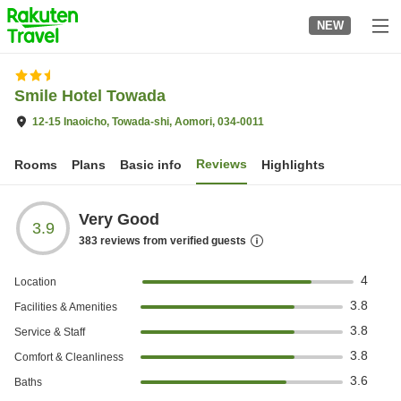
to
NEW
top
page
Smile Hotel Towada
12-15 Inaoicho, Towada-shi, Aomori, 034-0011
Reviews
Rooms
Plans
Basic info
Highlights
Very Good
3.9
383
reviews from verified guests
4
Location
3.8
Facilities & Amenities
3.8
Service & Staff
3.8
Comfort & Cleanliness
3.6
Baths