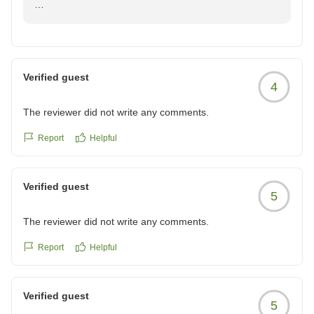
エアコンを消されていたにもかかわらずお部屋が非常に
冷え込み、寒さで大変なご不便をおかけいたしましたこ
と、深くお詫び申し上げます。夏の時期にもかかわらず
冬用の寝巻きが必要だとお感じになるほどの寒さであっ
Verified guest
4
たとのご指摘、大変重く受け止めております。
当ホテルの空調設備は、全室一括管理となっておりまし
The reviewer did not write any comments.
て個別の調整ができない仕様となっており、不快な思い
をさせてしまい誠に申し訳ございませんでした。毛布の
Report
Helpful
貸し出しをおこなっておりますので、次回ご利用の機会
がございましたらお気軽にお申し付けくださいませ。
Verified guest
5
お忙しい中、ご意見をお寄せいただき、本当にありがと
The reviewer did not write any comments.
うございました。
Report
Helpful
スマイルホテル十和田
Verified guest
5