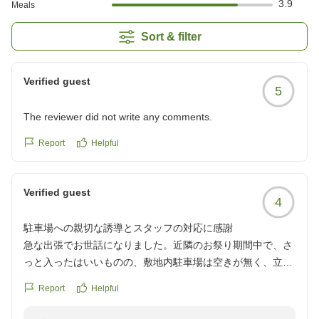
3.9
Meals
Sort & filter
Verified guest
5
The reviewer did not write any comments.
Report
Helpful
Verified guest
4
駐車場への親切な誘導とスタッフの対応に感謝
急な出張でお世話になりました。近隣のお祭り期間中で、さ
っと入ったはいいものの、敷地内駐車場は空きが無く、立ち
往生...切返しをしはじめるタイミングで、女性スタッフの方
Report
Helpful
が館内から出てこられて、近隣の専用駐車場を案内して頂け
ました。こうしたお心遣いを頂き、おかげさまで、通路や車