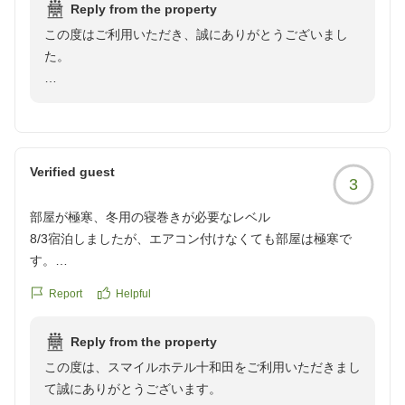
Reply from the property
道に一時駐車して、フロントまで訪ねにいく事もなく助かり
この度はご利用いただき、誠にありがとうございまし
ました。
た。
フロントの男性スタッフの対応も、和やかな感じで、好印象!
近隣は飲食店も何件かありますので、時間のある方は、ぶら
駐車場に関しましてご不便をおかけしましたが、スタッ
りと出かけるのもいいと思います。
フの案内が役に立ち、大変嬉しく思います。お客様にと
Smileホテルクオリティの室内設備で清潔かつ安心して滞在
ってスムーズな滞在ができたこと嬉しく思います。
させて頂きました。
Verified guest
3
フロントスタッフの対応についてもお褒めいただき、あ
りがとうございます。当館から繁華街が徒歩５分ほどで
クチコミの詳細はこちらから
部屋が極寒、冬用の寝巻きが必要なレベル
すので機会がありましたらお出かけしてみてはいかがで
https://review.travel.rakuten.co.jp/hotel/voice/68076?
8/3宿泊しましたが、エアコン付けなくても部屋は極寒で
しょうか。
reviewId=33123478388309
す。
お客様にリラックスしていただける空間を提供できるよ
冬様の寝巻きをお勧めします。
う、今後も努めて参ります。
Report
Helpful
クチコミの詳細はこちらから
またのご利用をお待ちしております。
https://review.travel.rakuten.co.jp/hotel/voice/68076?
Reply from the property
reviewId=33123478362672
スマイルホテル十和田
この度は、スマイルホテル十和田をご利用いただきまし
て誠にありがとうございます。